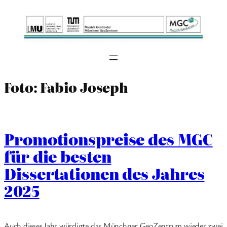
Skip
to
content
Foto: Fabio Joseph
Promotionspreise des MGC
für die besten
Dissertationen des Jahres
2025
Auch dieses Jahr würdigte das Münchner GeoZentrum wieder zwei